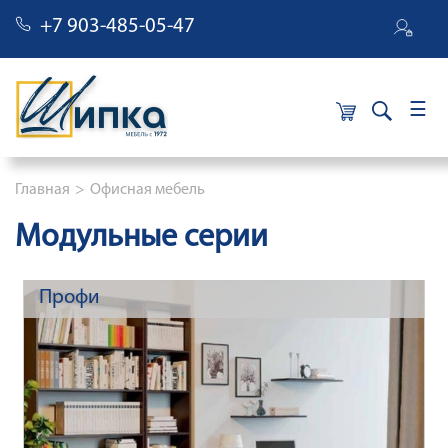
+7 903-485-05-47
×
Строка навигации
Главная
Офисная мебель
Модульные серии
Профи