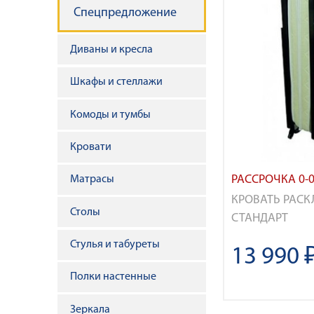
н
Спецпредложение
а
Диваны и кресла
в
Шкафы и стеллажи
и
Комоды и тумбы
г
Кровати
а
РАССРОЧКА 0-0
Матрасы
ц
КРОВАТЬ РАСК
Столы
СТАНДАРТ
и
Стулья и табуреты
13 990 
я
Полки настенные
Зеркала