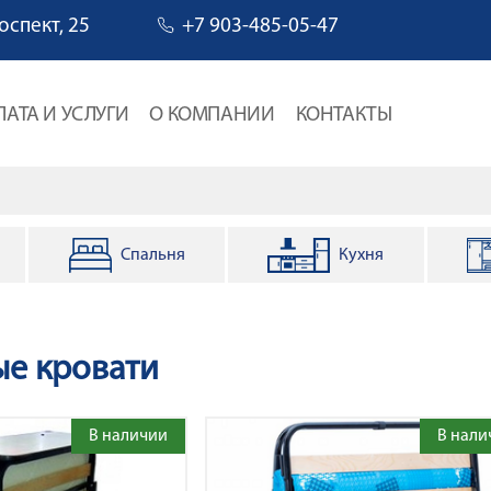
оспект, 25
+7 903-485-05-47
ЛАТА И УСЛУГИ
О КОМПАНИИ
КОНТАКТЫ
Спальня
Кухня
навигации
ые кровати
В наличии
В нали