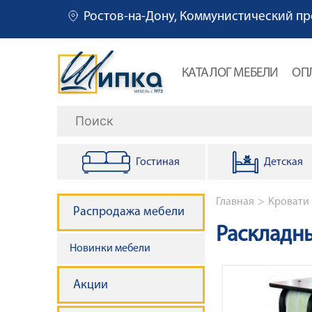
Ростов-на-Дону, Коммунистический пр
О
КАТАЛОГ МЕБЕЛИ
ОП
с
Поиск
н
Гостиная
Детская
о
в
Строка 
Главная
Кровати
Распродажа мебели
н
Раскладн
Новинки мебели
а
Акции
я