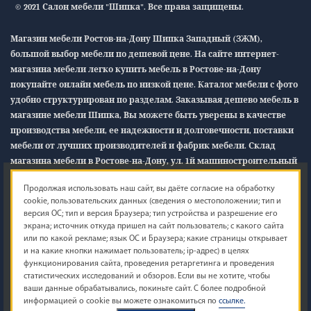
© 2021 Салон мебели "Шипка". Все права защищены.
Магазин мебели Ростов-на-Дону Шипка Западный (ЗЖМ),
большой выбор мебели по дешевой цене. На сайте интернет-
магазина мебели легко купить мебель в Ростове-на-Дону
покупайте онлайн мебель по низкой цене. Каталог мебели с фото
удобно структурирован по разделам. Заказывая дешево мебель в
магазине мебели Шипка, Вы можете быть уверены в качестве
производства мебели, ее надежности и долговечности, поставки
мебели от лучших производителей и фабрик мебели. Склад
магазина мебели в Ростове-на-Дону, ул. 1й машиностроительный
12/1
«В»
Продолжая использовать наш сайт, вы даёте согласие на обработку
cookie, пользовательских данных (сведения о местоположении; тип и
Обращаем ваше внимание на то, что данный интернет-сайт
версия ОС; тип и версия Браузера; тип устройства и разрешение его
носит исключительно информационный характер и ни при
экрана; источник откуда пришел на сайт пользователь; с какого сайта
каких условиях не является публичной офертой, определяемой
или по какой рекламе; язык ОС и Браузера; какие страницы открывает
и на какие кнопки нажимает пользователь; ip-адрес) в целях
положениями Статьи 437 (2) Гражданского кодекса Российской
функционирования сайта, проведения ретаргетинга и проведения
Федерации. Для получения подробной информации о наличии и
статистических исследований и обзоров. Если вы не хотите, чтобы
точной стоимости указанных товаров и (или) услуг, пожалуйста,
ваши данные обрабатывались, покиньте сайт. С более подробной
обращайтесь к менеджеру сайта с помощью специальной формы
информацией о cookie вы можете ознакомиться по
ссылке.