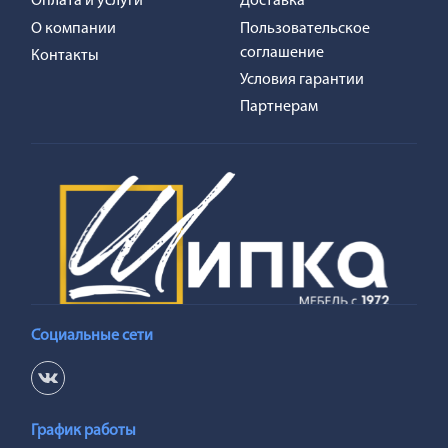
Оплата и услуги
Доставка
и
О компании
Пользовательское
я
соглашение
Контакты
с
Условия гарантии
т
Партнерам
р
а
н
и
ц
Социальные сети
График работы