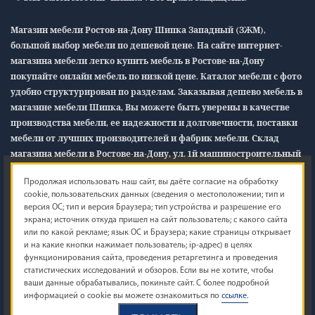
Магазин мебели Ростов-на-Дону Шипка Западный (ЗЖМ),
большой выбор мебели по дешевой цене. На сайте интернет-
магазина мебели легко купить мебель в Ростове-на-Дону
покупайте онлайн мебель по низкой цене. Каталог мебели с фото
удобно структурирован по разделам. Заказывая дешево мебель в
магазине мебели Шипка, Вы можете быть уверены в качестве
производства мебели, ее надежности и долговечности, поставки
мебели от лучших производителей и фабрик мебели. Склад
магазина мебели в Ростове-на-Дону, ул. 1й машиностроительный
12/1
«В»
Продолжая использовать наш сайт, вы даёте согласие на обработку
cookie, пользовательских данных (сведения о местоположении; тип и
Обращаем ваше внимание на то, что данный интернет-сайт
версия ОС; тип и версия Браузера; тип устройства и разрешение его
носит исключительно информационный характер и ни при
экрана; источник откуда пришел на сайт пользователь; с какого сайта
каких условиях не является публичной офертой, определяемой
или по какой рекламе; язык ОС и Браузера; какие страницы открывает
и на какие кнопки нажимает пользователь; ip-адрес) в целях
положениями Статьи 437 (2) Гражданского кодекса Российской
функционирования сайта, проведения ретаргетинга и проведения
Федерации. Для получения подробной информации о наличии и
статистических исследований и обзоров. Если вы не хотите, чтобы
точной стоимости указанных товаров и (или) услуг, пожалуйста,
ваши данные обрабатывались, покиньте сайт. С более подробной
обращайтесь к менеджеру сайта с помощью специальной формы
информацией о cookie вы можете ознакомиться по
ссылке.
связи или по телефону (863) 222-55-58