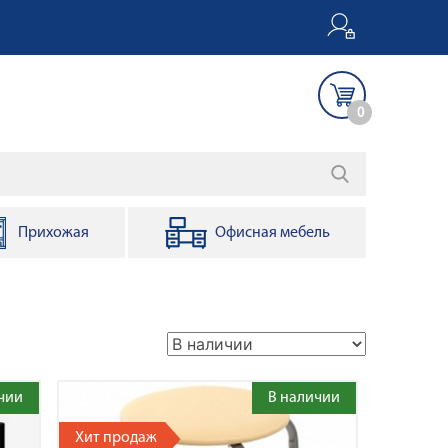
0
Прихожая
Офисная мебель
чии
В наличии
Хит продаж