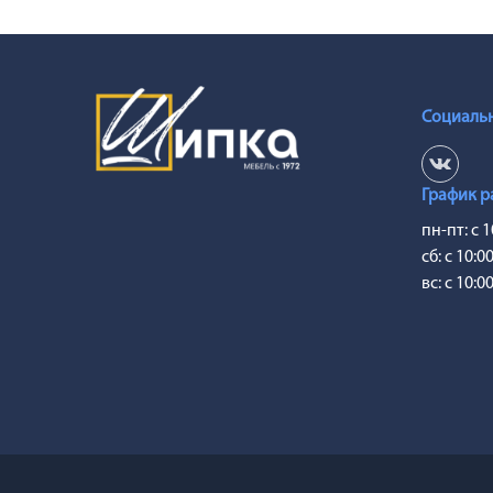
Социальн
График р
пн-пт: с 1
сб: с 10:0
вс: с 10:0