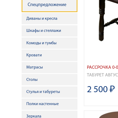
н
Спецпредложение
а
Диваны и кресла
в
Шкафы и стеллажи
и
Комоды и тумбы
г
Кровати
а
РАССРОЧКА 0-0
Матрасы
ц
ТАБУРЕТ АВГУ
Столы
и
2 500 ₽
Стулья и табуреты
я
Полки настенные
Зеркала