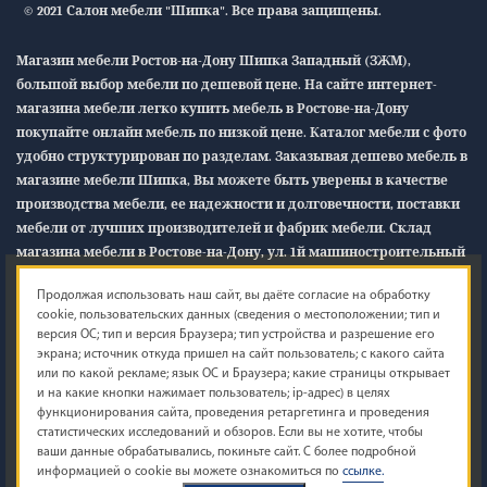
© 2021 Салон мебели "Шипка". Все права защищены.
Магазин мебели Ростов-на-Дону Шипка Западный (ЗЖМ),
большой выбор мебели по дешевой цене. На сайте интернет-
магазина мебели легко купить мебель в Ростове-на-Дону
покупайте онлайн мебель по низкой цене. Каталог мебели с фото
удобно структурирован по разделам. Заказывая дешево мебель в
магазине мебели Шипка, Вы можете быть уверены в качестве
производства мебели, ее надежности и долговечности, поставки
мебели от лучших производителей и фабрик мебели. Склад
магазина мебели в Ростове-на-Дону, ул. 1й машиностроительный
12/1
«В»
Продолжая использовать наш сайт, вы даёте согласие на обработку
cookie, пользовательских данных (сведения о местоположении; тип и
Обращаем ваше внимание на то, что данный интернет-сайт
версия ОС; тип и версия Браузера; тип устройства и разрешение его
носит исключительно информационный характер и ни при
экрана; источник откуда пришел на сайт пользователь; с какого сайта
каких условиях не является публичной офертой, определяемой
или по какой рекламе; язык ОС и Браузера; какие страницы открывает
и на какие кнопки нажимает пользователь; ip-адрес) в целях
положениями Статьи 437 (2) Гражданского кодекса Российской
функционирования сайта, проведения ретаргетинга и проведения
Федерации. Для получения подробной информации о наличии и
статистических исследований и обзоров. Если вы не хотите, чтобы
точной стоимости указанных товаров и (или) услуг, пожалуйста,
ваши данные обрабатывались, покиньте сайт. С более подробной
обращайтесь к менеджеру сайта с помощью специальной формы
информацией о cookie вы можете ознакомиться по
ссылке.