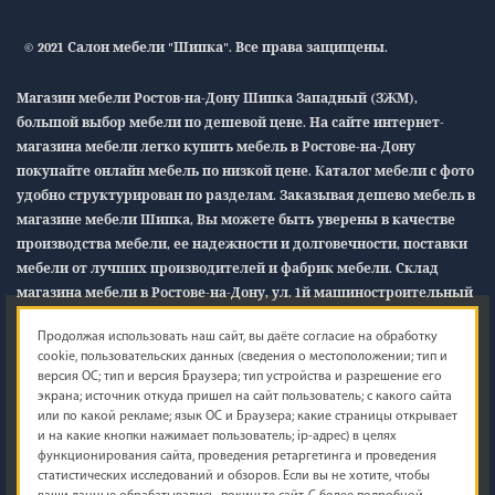
© 2021 Салон мебели "Шипка". Все права защищены.
Магазин мебели Ростов-на-Дону Шипка Западный (ЗЖМ),
большой выбор мебели по дешевой цене. На сайте интернет-
магазина мебели легко купить мебель в Ростове-на-Дону
покупайте онлайн мебель по низкой цене. Каталог мебели с фото
удобно структурирован по разделам. Заказывая дешево мебель в
магазине мебели Шипка, Вы можете быть уверены в качестве
производства мебели, ее надежности и долговечности, поставки
мебели от лучших производителей и фабрик мебели. Склад
магазина мебели в Ростове-на-Дону, ул. 1й машиностроительный
12/1
«В»
Продолжая использовать наш сайт, вы даёте согласие на обработку
cookie, пользовательских данных (сведения о местоположении; тип и
Обращаем ваше внимание на то, что данный интернет-сайт
версия ОС; тип и версия Браузера; тип устройства и разрешение его
носит исключительно информационный характер и ни при
экрана; источник откуда пришел на сайт пользователь; с какого сайта
каких условиях не является публичной офертой, определяемой
или по какой рекламе; язык ОС и Браузера; какие страницы открывает
и на какие кнопки нажимает пользователь; ip-адрес) в целях
положениями Статьи 437 (2) Гражданского кодекса Российской
функционирования сайта, проведения ретаргетинга и проведения
Федерации. Для получения подробной информации о наличии и
статистических исследований и обзоров. Если вы не хотите, чтобы
точной стоимости указанных товаров и (или) услуг, пожалуйста,