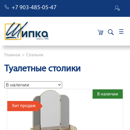
+7 903-485-05-47
×
Строка навигации
Главная
Спальня
Туалетные столики
В наличии
Хит продаж