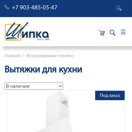
+7 903-485-05-47
×
Строка навигации
Главная
Встраиваемая техника
Вытяжки для кухни
Под заказ