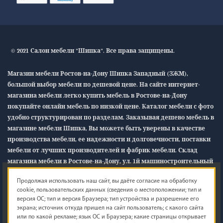
© 2021 Салон мебели "Шипка". Все права защищены.
Магазин мебели Ростов-на-Дону Шипка Западный (ЗЖМ),
большой выбор мебели по дешевой цене. На сайте интернет-
магазина мебели легко купить мебель в Ростове-на-Дону
покупайте онлайн мебель по низкой цене. Каталог мебели с фото
удобно структурирован по разделам. Заказывая дешево мебель в
магазине мебели Шипка, Вы можете быть уверены в качестве
производства мебели, ее надежности и долговечности, поставки
мебели от лучших производителей и фабрик мебели. Склад
магазина мебели в Ростове-на-Дону, ул. 1й машиностроительный
12/1
«В»
Продолжая использовать наш сайт, вы даёте согласие на обработку
cookie, пользовательских данных (сведения о местоположении; тип и
Обращаем ваше внимание на то, что данный интернет-сайт
версия ОС; тип и версия Браузера; тип устройства и разрешение его
носит исключительно информационный характер и ни при
экрана; источник откуда пришел на сайт пользователь; с какого сайта
каких условиях не является публичной офертой, определяемой
или по какой рекламе; язык ОС и Браузера; какие страницы открывает