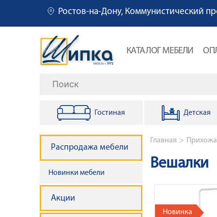
Ростов-на-Дону, Коммунистический пр
О
КАТАЛОГ МЕБЕЛИ
ОП
с
Поиск
н
Гостиная
Детская
о
в
Строка 
Главная
Прихожа
Распродажа мебели
н
Вешалки
Новинки мебели
а
Акции
я
Новинка