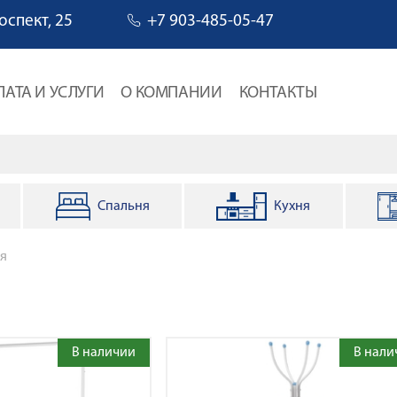
оспект, 25
+7 903-485-05-47
ЛАТА И УСЛУГИ
О КОМПАНИИ
КОНТАКТЫ
Спальня
Кухня
навигации
я
В наличии
В нали