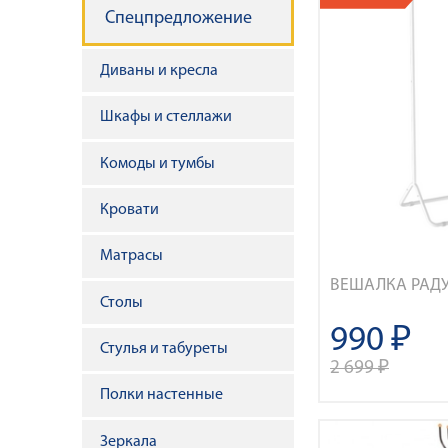
н
Спецпредложение
а
Диваны и кресла
в
Шкафы и стеллажи
и
Комоды и тумбы
г
Кровати
а
Матрасы
ц
ВЕШАЛКА РАДУ
Столы
и
990 ₽
Стулья и табуреты
2 699 ₽
я
Полки настенные
Зеркала