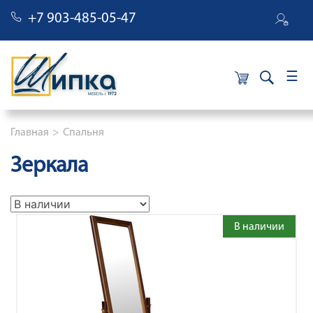
+7 903-485-05-47
×
Строка навигации
Главная
Спальня
Зеркала
В наличии