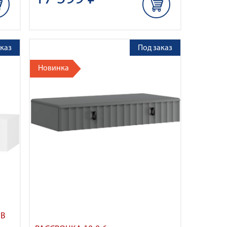
каз
Под заказ
Новинка
 В