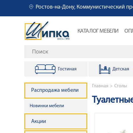
Ростов-на-Дону, Коммунистический пр
О
КАТАЛОГ МЕБЕЛИ
ОП
с
Поиск
н
Гостиная
Детская
о
в
Строка 
Главная
Столы
Распродажа мебели
н
Туалетны
Новинки мебели
а
Акции
я