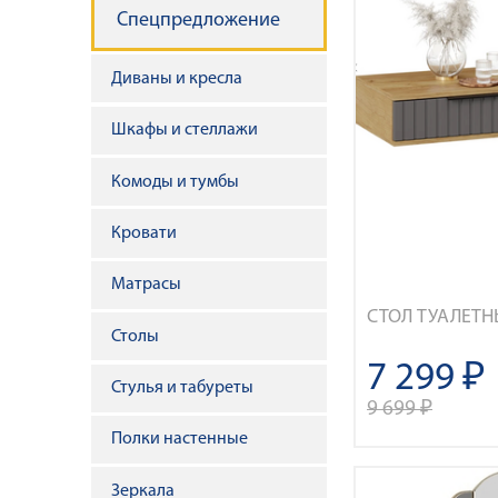
н
Спецпредложение
а
Диваны и кресла
в
Шкафы и стеллажи
и
Комоды и тумбы
г
Кровати
а
Матрасы
ц
СТОЛ ТУАЛЕТН
Столы
и
7 299 ₽
Стулья и табуреты
9 699 ₽
я
Полки настенные
Зеркала